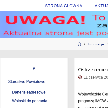
Przejdź
STRONA GŁÓWNA
AKTU
do
treści
Strona
Informacje
główna
Ostrzeżenie 
11 czerwca 2
Starostwo Powiatowe
Dane teleadresowe
Wojewódzkie Cen
prognozą IMGW w 
Wnioski do pobrania
na przeważającym