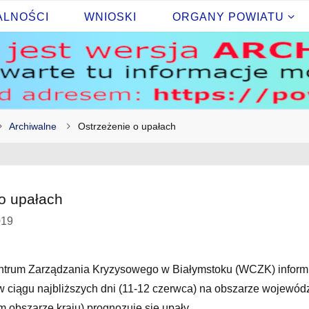
ALNOŚCI
WNIOSKI
ORGANY POWIATU
Archiwalne
Ostrzeżenie o upałach
o upałach
019
trum Zarządzania Kryzysowego w Białymstoku (WCZK) informu
ciągu najbliższych dni (11-12 czerwca) na obszarze wojewódz
 obszarze kraju) prognozuje się upały.