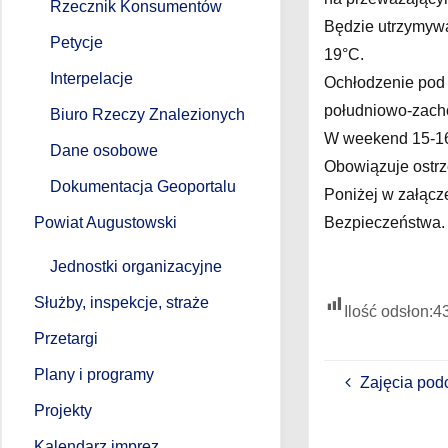
Rzecznik Konsumentów
Będzie utrzymywa
Petycje
19°C.
Interpelacje
Ochłodzenie pod 
południowo-zacho
Biuro Rzeczy Znalezionych
W weekend 15-16
Dane osobowe
Obowiązuje ostrz
Dokumentacja Geoportalu
Poniżej w załącz
Bezpieczeństwa.
Powiat Augustowski
Jednostki organizacyjne
Służby, inspekcje, straże
Ilość odsłon:
4
Przetargi
Plany i programy
Zajęcia pod
Projekty
Kalendarz imprez